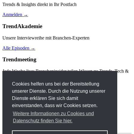
Trends & Insights direkt in Ihr Postfach
Anmelden →
TrendAkademie
Unsere Interviewreihe mit Branchen-Experten
Alle Episoden →
Trendmeeting
Jede Woche live: Brancheninsider teilen Wissen zu Trends, Tech &
Retail.
Cookies helfen uns bei der Bereitstellung
Zum Trendmeeting →
unserer Dienste. Durch die Nutzung unserer
Dienste erklären Sie sich damit
einverstanden, dass wir Cookies setzen.
info@trendforum-retail.de
Weitere Informationen zu Cookies und
T. +49-(0)-5233-954531
Datenschutz finden Sie hier.