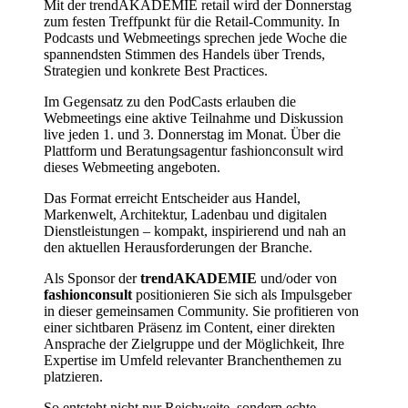
Mit der trendAKADEMIE retail wird der Donnerstag
zum festen Treffpunkt für die Retail-Community. In
Podcasts und Webmeetings sprechen jede Woche die
spannendsten Stimmen des Handels über Trends,
Strategien und konkrete Best Practices.
Im Gegensatz zu den PodCasts erlauben die
Webmeetings eine aktive Teilnahme und Diskussion
live jeden 1. und 3. Donnerstag im Monat. Über die
Plattform und Beratungsagentur fashionconsult wird
dieses Webmeeting angeboten.
Das Format erreicht Entscheider aus Handel,
Markenwelt, Architektur, Ladenbau und digitalen
Dienstleistungen – kompakt, inspirierend und nah an
den aktuellen Herausforderungen der Branche.
Als Sponsor der
trendAKADEMIE
und/oder von
fashionconsult
positionieren Sie sich als Impulsgeber
in dieser gemeinsamen Community. Sie profitieren von
einer sichtbaren Präsenz im Content, einer direkten
Ansprache der Zielgruppe und der Möglichkeit, Ihre
Expertise im Umfeld relevanter Branchenthemen zu
platzieren.
So entsteht nicht nur Reichweite, sondern echte