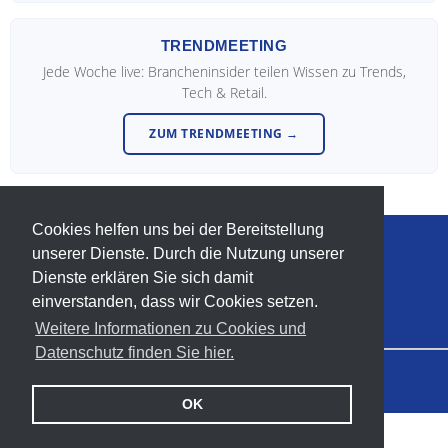
TRENDMEETING
Jede Woche live: Brancheninsider teilen Wissen zu Trends,
Tech & Retail.
ZUM TRENDMEETING →
Cookies helfen uns bei der Bereitstellung
unserer Dienste. Durch die Nutzung unserer
info@trendforum-retail.de
Dienste erklären Sie sich damit
T. +49-(0)-5233-954531
einverstanden, dass wir Cookies setzen.
Weitere Informationen zu Cookies und
Datenschutz finden Sie hier.
© 2018–2026 Trendforum Retail
Impressum
Datenschutz
Kontakt
OK