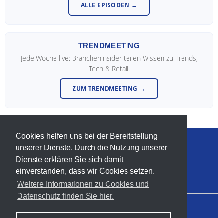
ALLE EPISODEN →
TRENDMEETING
Jede Woche live: Brancheninsider teilen Wissen zu Trends,
Tech & Retail.
ZUM TRENDMEETING →
Cookies helfen uns bei der Bereitstellung
unserer Dienste. Durch die Nutzung unserer
info@trendforum-retail.de
Dienste erklären Sie sich damit
T. +49-(0)-5233-954531
einverstanden, dass wir Cookies setzen.
Weitere Informationen zu Cookies und
Datenschutz finden Sie hier.
© 2018–2026 Trendforum Retail
Impressum
Datenschutz
Kontakt