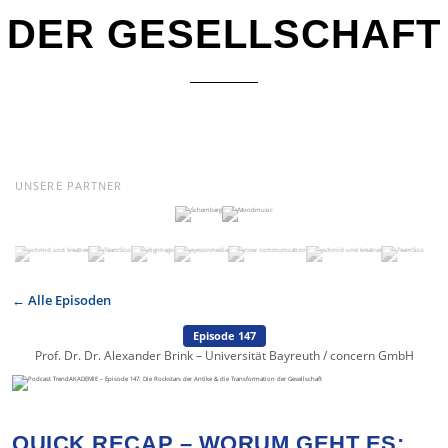
DER GESELLSCHAFT
UNSERE PARTNER
← Alle Episoden
Episode 147
Prof. Dr. Dr. Alexander Brink – Universität Bayreuth / concern GmbH
QUICK RECAP – WORUM GEHT ES: