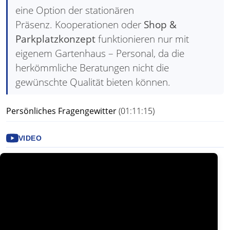
eine Option der stationären
Präsenz. Kooperationen oder
Shop &
Parkplatzkonzept
funktionieren nur mit
eigenem Gartenhaus – Personal, da die
herkömmliche Beratungen nicht die
gewünschte Qualität bieten können.
Persönliches Fragengewitter
(01:11:15)
VIDEO