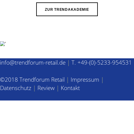
ZUR TRENDAKADEMIE
info@trendforum-retail.de
|
T. +49-(0)-5233-954531
©2018 Trendforum Retail
|
Impressum
|
Datenschutz
|
Review
|
Kontakt
>