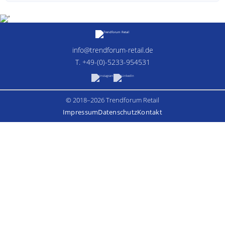
info@trendforum-retail.de
T. +49-(0)-5233-954531
© 2018–2026 Trendforum Retail
Impressum
Datenschutz
Kontakt