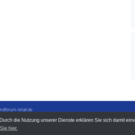
ndforum-retail.de
(0)-5233-954531
 Durch die Nutzung unserer Dienste erklären Sie sich damit ein
ie hier.