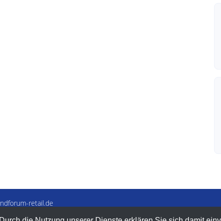
ndforum-retail.de
(0)-5233-954531
 Durch die Nutzung unserer Dienste erklären Sie sich damit ein